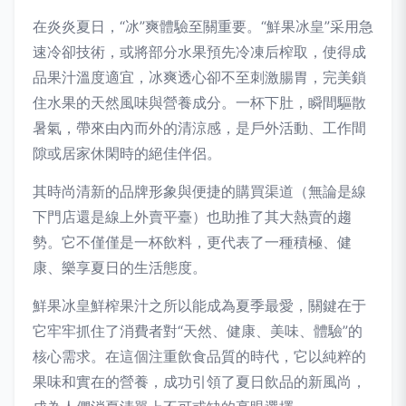
在炎炎夏日，“冰”爽體驗至關重要。“鮮果冰皇”采用急
速冷卻技術，或將部分水果預先冷凍后榨取，使得成
品果汁溫度適宜，冰爽透心卻不至刺激腸胃，完美鎖
住水果的天然風味與營養成分。一杯下肚，瞬間驅散
暑氣，帶來由內而外的清涼感，是戶外活動、工作間
隙或居家休閑時的絕佳伴侶。
其時尚清新的品牌形象與便捷的購買渠道（無論是線
下門店還是線上外賣平臺）也助推了其大熱賣的趨
勢。它不僅僅是一杯飲料，更代表了一種積極、健
康、樂享夏日的生活態度。
鮮果冰皇鮮榨果汁之所以能成為夏季最愛，關鍵在于
它牢牢抓住了消費者對“天然、健康、美味、體驗”的
核心需求。在這個注重飲食品質的時代，它以純粹的
果味和實在的營養，成功引領了夏日飲品的新風尚，