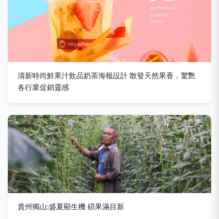
清新時尚鮮果汁飲品奶茶海報設計 散發天然果香，驚艷
各行業促銷靈感
貴州獨山:盛夏顯生機 碩果滿目新