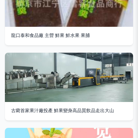
龍口泰和食品廠 主營 鮮果 鮮水果 果脯
古藺首家果汁廠投產 鮮果變身高品質飲品走出大山