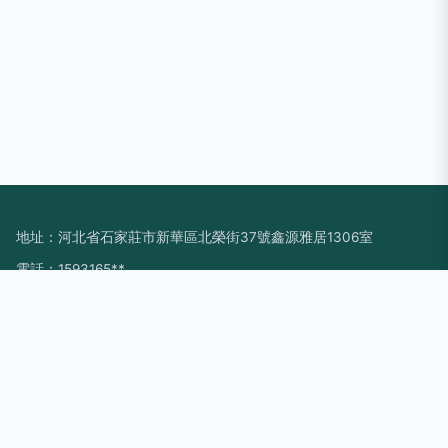
地址：河北省石家莊市新華區北榮街37號鑫源雅居1306室
電話：1593165**
Copyright © 2026
www.pacifichotelshanghai.cn
集鮮果
石家莊池
浩科技有限公司
集鮮果
版權所有
Sitemap
感谢您访问我们的网站，您可能还对以下资源感兴趣：丽水孔死