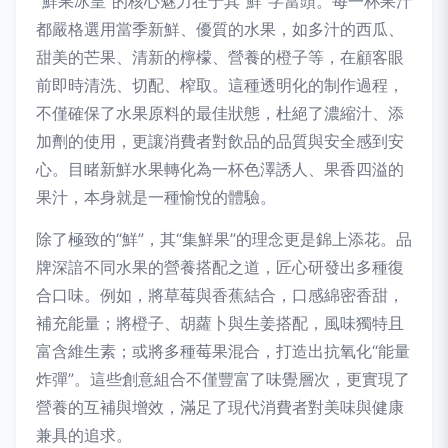
“鮮果冰皇”的核心魅力在于其“鮮”字當頭。每一杯果汁
都嚴格選用當季新鮮、優質的水果，如多汁的西瓜、
甜美的芒果、清新的檸檬、營養的橙子等，在顧客眼
前即時清洗、切配、榨取。這種透明化的制作過程，
不僅確保了水果原料的最佳狀態，杜絕了濃縮汁、添
加劑的使用，更讓消費者對飲品的品質與安全感到安
心。目睹新鮮水果轉化為一杯色澤誘人、果香四溢的
果汁，本身就是一種愉悅的體驗。
除了極致的“鮮”，其“集鮮果”的理念更是錦上添花。品
牌深諳不同水果的營養搭配之道，匠心研發出多種復
合口味。例如，將草莓與香蕉結合，口感綿密香甜，
補充能量；將橙子、胡蘿卜與生姜搭配，風味獨特且
富含維生素；或將多種莓果混合，打造出抗氧化“能量
炸彈”。這些創意組合不僅豐富了味覺層次，更實現了
營養的互補與增效，滿足了現代消費者對美味與健康
兼具的追求。