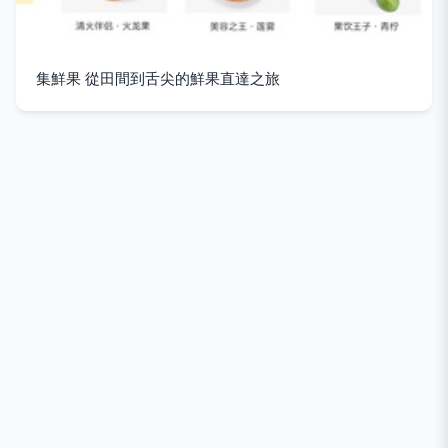
集鮮果 從田間到舌尖的鮮果直達之旅