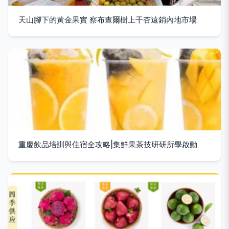
天山腳下的黃金果實 察布查爾樹上干杏遠銷內地市場
重慶飲品培訓與住宿全攻略|集鮮果茶技研研所學啟動