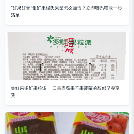
“好果好元”集鮮果楊氏果業怎么加盟？立即聯系獲取一步
清單
集鮮果多鮮果粒派 一口嘗盡蘋果芒果菠蘿的馥郁早餐享
受