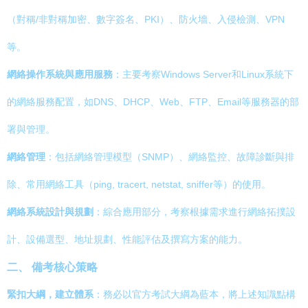
（對稱/非對稱加密、數字簽名、PKI）、防火墻、入侵檢測、VPN
等。
網絡操作系統與應用服務
：主要考察Windows Server和Linux系統下
的網絡服務配置，如DNS、DHCP、Web、FTP、Email等服務器的部
署與管理。
網絡管理
：包括網絡管理模型（SNMP）、網絡監控、故障診斷與排
除、常用網絡工具（ping, tracert, netstat, sniffer等）的使用。
網絡系統設計與規劃
：綜合應用部分，考察根據需求進行網絡拓撲設
計、設備選型、地址規劃、性能評估及撰寫方案的能力。
二、 備考核心策略
緊扣大綱，建立體系
：務必以官方考試大綱為藍本，將上述知識點構