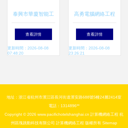
泰興市華廈智能工
高勇電腦網絡工程
程 計算機網絡工程
有限責任公司 專業
查看詳情
查看詳情
的卓越實踐者
計算機網絡工程解
更新時間：2026-08-08
更新時間：2026-08-08
07:48:20
23:26:21
決方案提供商
地址：浙江省杭州市濱江區長河街道濱安路688號5幢24層2414室
電話：1314896**
Copyright © 2026
www.pacifichotelshanghai.cn
計算機網絡工程
杭
州區塊跳動科技有限公司
計算機網絡工程
版權所有
Sitemap