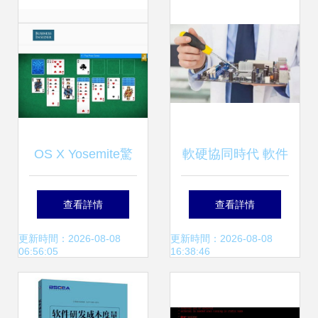
機網絡工程發展
度解析
OS X Yosemite驚
軟硬協同時代 軟件
現特權升級安全漏
工程師的FPGA探
查看詳情
查看詳情
洞 網絡安全領域的
索與硬件工程師的
更新時間：2026-08-08
更新時間：2026-08-08
06:56:05
16:38:46
新警鐘
轉型路徑