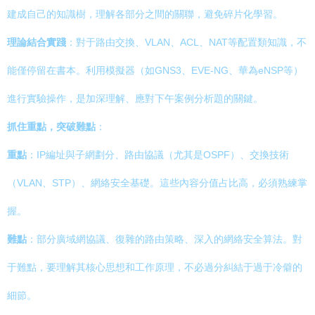
建成自己的知識樹，理解各部分之間的關聯，避免碎片化學習。
理論結合實踐
：對于路由交換、VLAN、ACL、NAT等配置類知識，不
能僅停留在書本。利用模擬器（如GNS3、EVE-NG、華為eNSP等）
進行實驗操作，是加深理解、應對下午案例分析題的關鍵。
抓住重點，突破難點
：
重點
：IP編址與子網劃分、路由協議（尤其是OSPF）、交換技術
（VLAN、STP）、網絡安全基礎。這些內容分值占比高，必須熟練掌
握。
難點
：部分廣域網協議、復雜的路由策略、深入的網絡安全算法。對
于難點，要理解其核心思想和工作原理，不必過分糾結于過于冷僻的
細節。