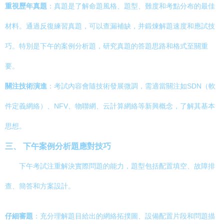
重視歷年真題
：真題是了解命題風格、題型、難度和考點分布的最佳
材料。通過反復練習真題，可以查漏補缺，并鍛煉解題速度和應試技
巧。特別是下午的案例分析題，研究真題的答題思路和格式至關重
要。
關注技術演進
：考試內容會隨技術發展微調，需適當關注如SDN（軟
件定義網絡）、NFV、物聯網、云計算網絡等新興概念，了解其基本
思想。
三、 下午案例分析題應對技巧
下午考試注重解決實際問題的能力，題型包括配置填空、故障排
查、簡答和方案設計。
仔細審題
：充分理解題目給出的網絡拓撲圖、設備配置片段和問題描