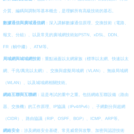
介質、編碼與調制等基本概念，是理解所有高級技術的基石。
數據通信與廣域通信網
：深入講解數據通信原理、交換技術（電路、
報文、分組）、以及常見的廣域網技術如PSTN、xDSL、DDN、
FR（幀中繼）、ATM等。
局域網與城域網技術
：重點涵蓋以太網家族（標準以太網、快速以太
網、千兆/萬兆以太網）、交換與虛擬局域網（VLAN）、無線局域網
（WLAN）、以及城域網相關技術。
網絡互聯與互聯網
：這是考試的重中之重。包括網絡互聯設備（路由
器、交換機）的工作原理、IP協議（IPv4/IPv6）、子網劃分與超網
（CIDR）、路由協議（RIP、OSPF、BGP）、ICMP、ARP等。
網絡安全
：涉及網絡安全基礎、常見威脅與攻擊、加密與認證技術