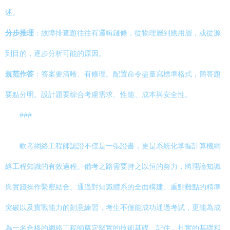
述。
分步推理
：故障排查題往往有邏輯鏈條，從物理層到應用層，或從源
到目的，逐步分析可能的原因。
規范作答
：答案要清晰、有條理。配置命令盡量寫標準格式，簡答題
要點分明。設計題要綜合考慮需求、性能、成本與安全性。
###
軟考網絡工程師認證不僅是一張證書，更是系統化掌握計算機網
絡工程知識的有效過程。備考之路需要持之以恒的努力，將理論知識
與實踐操作緊密結合。通過對知識體系的全面構建、重點難點的精準
突破以及實戰能力的刻意練習，考生不僅能成功通過考試，更能為成
為一名合格的網絡工程師奠定堅實的技術基礎。記住，扎實的基礎和